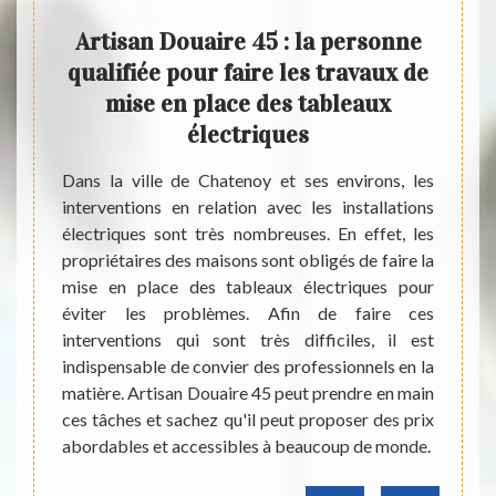
Artisan Douaire 45 : la personne
Opte
tuer
qualifiée pour faire les travaux de
d’in
 des
mise en place des tableaux
électriques
Au cas
pour i
ns, les
Dans la ville de Chatenoy et ses environs, les
appare
nts qui
interventions en relation avec les installations
êtes a
triques
électriques sont très nombreuses. En effet, les
une en
 place,
propriétaires des maisons sont obligés de faire la
ceux 
er des
mise en place des tableaux électriques pour
locali
ue vous
éviter les problèmes. Afin de faire ces
électr
ous les
interventions qui sont très difficiles, il est
garant
vail de
indispensable de convier des professionnels en la
sécuri
roposer
matière. Artisan Douaire 45 peut prendre en main
vous n
ibles à
ces tâches et sachez qu'il peut proposer des prix
pour v
 et sans
abordables et accessibles à beaucoup de monde.