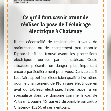
rages
Ce qu’il faut savoir avant de
L
e
réaliser la pose de l’éclairage
n
électrique à Chatenoy
l’é
nt très
Il est déconseillé de réaliser des travaux de
Sache
ire des
maintenance ou de changement peu importe
nombr
irages
l’appareil s’il se trouve avant les protections
nécess
 il est
électriques fournies par le tableau. Cette
Toutes
ionnels
situation présente un danger plus important
surdim
t vous
encore, particulièrement pour vous. Dans ce cas il
lignes
qui est
faut faire appel à un électricien qualifié. De même
fera r
vre des
pour le changement de l’éclairage électrique en
respe
vaux de
aval du tableau électrique, faites appel à un
garanti
n devis
spécialiste dans ce domaine comme le cas de
vos a
ent.
Artisan Douaire 45 qui est disponible partout à
éclair
Chatenoy 45260 et ses alentours.
appel