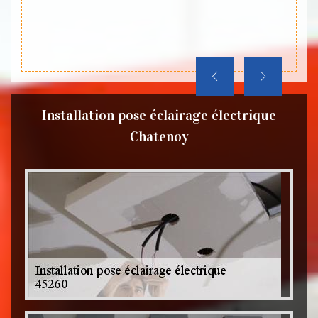
pour c
Installation pose éclairage électrique
Chatenoy