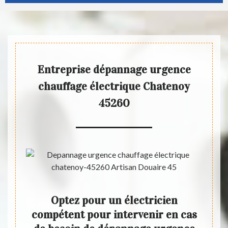
Entreprise dépannage urgence
chauffage électrique Chatenoy
45260
nce
Optez pour un électricien
L
un
compétent pour intervenir en cas
Dou