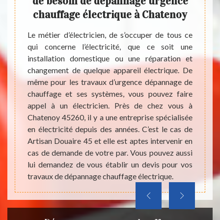
noy
de besoin de dépannage urgence
d
chauffage électrique à Chatenoy
alle et
s. Ces
Le métier d’électricien, de s’occuper de tous ce
ma bien
qui concerne l’électricité, que ce soit une
Les ch
âble et
installation domestique ou une réparation et
sont t
triques
changement de quelque appareil électrique. De
maisons
auffage
même pour les travaux d’urgence dépannage de
est p
vaux de
chauffage et ses systèmes, vous pouvez faire
correc
e, vous
appel à un électricien. Près de chez vous à
travau
Artisan
Chatenoy 45260, il y a une entreprise spécialisée
les i
ant ces
en électricité depuis des années. C’est le cas de
profes
 et ses
Artisan Douaire 45 et elle est aptes intervenir en
import
cas de demande de votre par. Vous pouvez aussi
beauco
lui demandez de vous établir un devis pour vos
peut p
travaux de dépannage chauffage électrique.