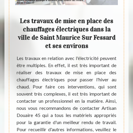
 un
Les travaux de mise en place des
L
nce
chauffages électriques dans la
éle
ville de Saint Maurice Sur Fessard
Sur
et ses environs
Dans l
enviro
Les travaux en relation avec l'électricité peuvent
rencon
être multiples. En effet, il est très important de
ste est
En eff
réaliser des travaux de mise en place des
us avez
dépa
chauffages électriques pour passer l'hiver au
 datant
profes
chaud. Pour faire ces interventions, qui sont
rénover
cause 
souvent très complexes, il est très important de
normes.
très i
contacter un professionnel en la matière. Ainsi,
urer la
en la 
nous vous recommandons de contacter Artisan
et pour
suppl
Douaire 45 qui a tous les matériels appropriés
ice Sur
direct
pour la garantie d'un meilleur rendu de travail.
capable
totale
Pour recueillir d'autres informations, veuillez le
rgence