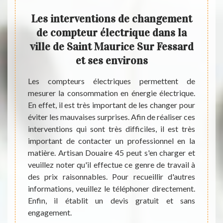
 un
Les interventions de changement
Q
e en
de compteur électrique dans la
pla
 pose
ville de Saint Maurice Sur Fessard
dans
Saint
et ses environs
Fe
Les compteurs électriques permettent de
mesurer la consommation en énergie électrique.
n, vous
Les éc
En effet, il est très important de les changer pour
étences
partic
éviter les mauvaises surprises. Afin de réaliser ces
ouvrez
import
interventions qui sont très difficiles, il est très
 qu'ils
ces t
important de contacter un professionnel en la
 leurs
import
matière. Artisan Douaire 45 peut s'en charger et
tise. A
matiè
veuillez noter qu'il effectue ce genre de travail à
Douaire
conta
des prix raisonnables. Pour recueillir d'autres
qui a la
électr
informations, veuillez le téléphoner directement.
capable
propos
Enfin, il établit un devis gratuit et sans
Si vous
recuei
engagement.
 et ses
veuill