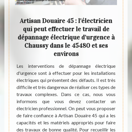
 des
Artisan Douaire 45 : l'électricien
- Qu
 la
qui peut effectuer le travail de
dép
rons
dépannage électrique d'urgence à
da
Chaussy dans le 45480 et ses
peuvent
environs
tant de
Au niv
ce des
vous p
Les interventions de dépannage électrique
iver au
de vot
d'urgence sont à effectuer pour les installations
ui sont
impor
électriques qui présentent des défauts. Il est très
tant de
élect
difficile et très dangereux de réaliser ces types de
 Ainsi,
interv
travaux complexes. Dans ce cas, nous vous
rtisan
indisp
informons que vous devez contacter un
ropriés
matièr
électricien professionnel. On peut vous proposer
ravail.
ces tâ
de faire confiance à Artisan Douaire 45 qui a les
llez le
des ta
capacités et les matériels appropriés pour faire
beauco
des travaux de bonne qualité. Pour recueillir les