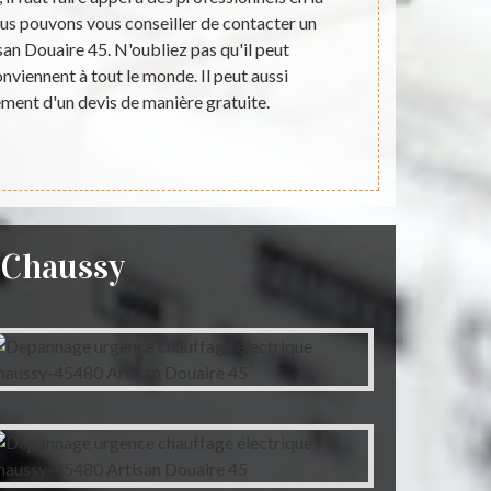
us pouvons vous conseiller de contacter un
domestique ou
san Douaire 45. N'oubliez pas qu'il peut
c’est-à-dire u
nviennent à tout le monde. Il peut aussi
peut auss
ement d'un devis de manière gratuite.
chauffage él
chauffage é
eChaussy