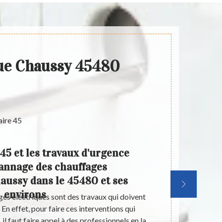
que Chaussy 45480
45 et les travaux d'urgence
Savez
annage des chauffages
spécia
haussy dans le 45480 et ses
é
environs
es électriques sont des travaux qui doivent
Il est mieu
 En effet, pour faire ces interventions qui
missions 
il faut faire appel à des professionnels en la
clients. P