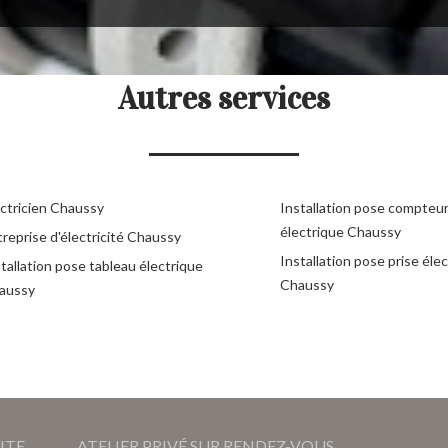
Autres services
ectricien Chaussy
Installation pose compteu
électrique Chaussy
reprise d'électricité Chaussy
Installation pose prise éle
tallation pose tableau électrique
Chaussy
aussy
ITE
ATELIER PRIVÉ SUR RENDEZ-VOUS