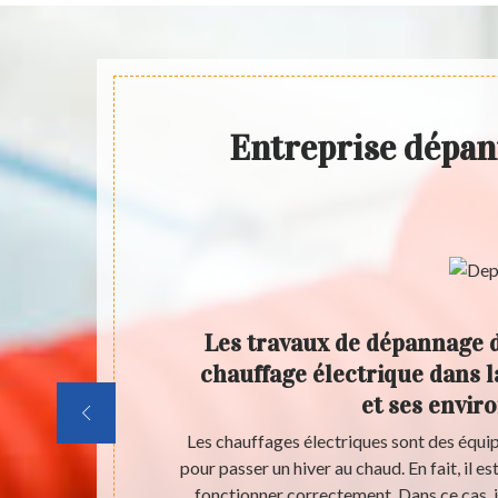
Entreprise dépan
fages
Les travaux de dépannage 
et ses
chauffage électrique dans l
et ses envir
éaliser des
Les chauffages électriques sont des équip
st possible de
pour passer un hiver au chaud. En fait, il es
s, il faut
fonctionner correctement. Dans ce cas, il