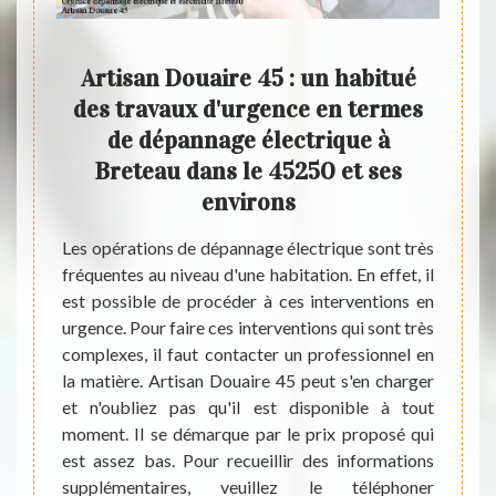
Artisan Douaire 45 : un habitué
Art
les
des travaux d'urgence en termes
de 
nage
de dépannage électrique à
vil
eteau
Breteau dans le 45250 et ses
Les t
250
environs
niveau 
réalis
dans un
Les opérations de dépannage électrique sont très
inter
ible de
fréquentes au niveau d'une habitation. En effet, il
impéra
trique.
est possible de procéder à ces interventions en
conta
portant
urgence. Pour faire ces interventions qui sont très
d'expé
atière.
complexes, il faut contacter un professionnel en
possib
 sachez
la matière. Artisan Douaire 45 peut s'en charger
beauco
essants
et n'oubliez pas qu'il est disponible à tout
électr
t aussi
moment. Il se démarque par le prix proposé qui
travai
 Il faut
est assez bas. Pour recueillir des informations
inform
'autres
supplémentaires, veuillez le téléphoner