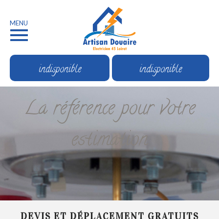
MENU
indisponible
indisponible
La référence pour votre
estimation
DEVIS ET DÉPLACEMENT GRATUITS