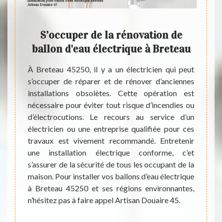
des
S’occuper de la rénovation de
La m
s la
ballon d'eau électrique à Breteau
éle
rons
com
À Breteau 45250, il y a un électricien qui peut
s’occuper de réparer et de rénover d’anciennes
ombreux
installations obsolètes. Cette opération est
ible de
À Bret
nécessaire pour éviter tout risque d’incendies ou
ctrique.
faire 
d’électrocutions. Le recours au service d’un
seront
électr
électricien ou une entreprise qualifiée pour ces
ants de
mise e
travaux est vivement recommandé. Entretenir
st très
de ré
une installation électrique conforme, c’et
l en la
comple
s’assurer de la sécurité de tous les occupant de la
convier
profes
maison. Pour installer vos ballons d’eau électrique
Douaire
est un
à Breteau 45250 et ses régions environnantes,
 sachez
ces tâ
n’hésitez pas à faire appel Artisan Douaire 45.
les et
qui so
de mo