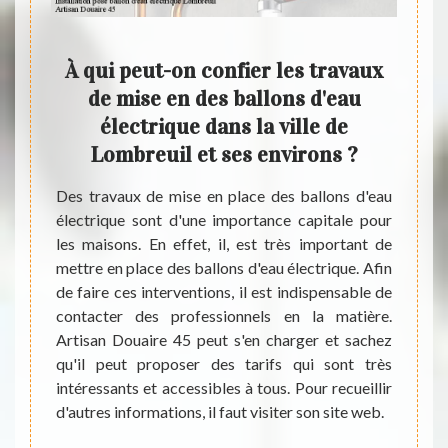
aires
À qui peut-on confier les travaux
Arti
pose
de mise en des ballons d'eau
q
dans
électrique dans la ville de
bal
s
Lombreuil et ses environs ?
vill
Des travaux de mise en place des ballons d'eau
Des tr
électrique sont d'une importance capitale pour
électr
igés de
les maisons. En effet, il, est très important de
habita
 grand
mettre en place des ballons d'eau électrique. Afin
des in
 il est
de faire ces interventions, il est indispensable de
effect
ace des
contacter des professionnels en la matière.
d'entr
ser ces
Artisan Douaire 45 peut s'en charger et sachez
matièr
les, il
qu'il peut proposer des tarifs qui sont très
ces tâ
atière.
intéressants et accessibles à tous. Pour recueillir
qui s
in ces
d'autres informations, il faut visiter son site web.
beauc
vail de
inform