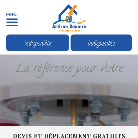
MENU
indisponible
indisponible
La référence pour votre
estimation
DEVIS ET DÉPLACEMENT GRATUITS