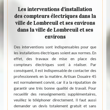
r un
Les interventions d'installation
Les
uil
des compteurs électriques dans la
de
ville de Lombreuil et ses environs
vill
est un
dans la ville de Lombreuil et ses
apable
Les c
environs
tableau
mesure
 toutes
En eff
Des interventions sont indispensables pour que
ans les
éviter 
les installations électriques soient aux normes. En
rces et
interv
effet, des travaux de mise en place des
l à lui.
import
compteurs électriques sont à réaliser. Par
iplômes
matièr
conséquent, il est indispensable de contacter des
rmes de
veuill
professionnels en la matière. Artisan Douaire 45
lations
des pr
est normalement convié, car il a la réputation de
ricien,
inform
garantir une très bonne qualité de travail. Pour
ssaire.
Enfin
recueillir des renseignements supplémentaires,
engag
veuillez le téléphoner directement. Il faut aussi
demander un devis totalement gratuit et sans