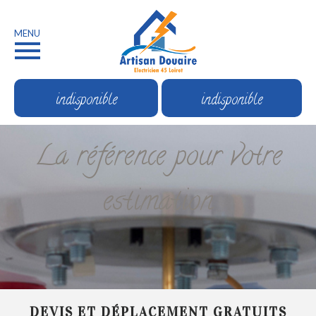
MENU
indisponible
indisponible
La référence pour votre
estimation
DEVIS ET DÉPLACEMENT GRATUITS