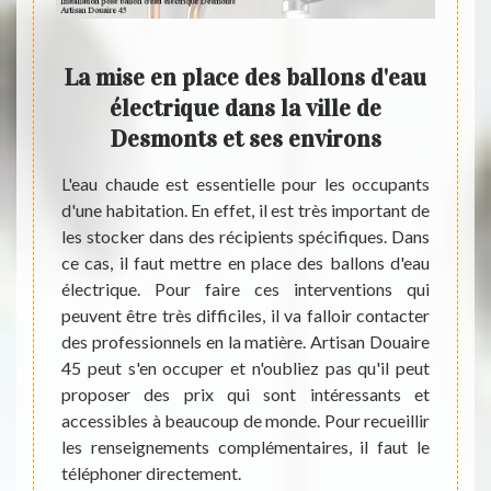
 pour
La mise en place des ballons d'eau
llon
électrique dans la ville de
prof
ts
Desmonts et ses environs
mi
vaux de
L'eau chaude est essentielle pour les occupants
euillez
d'une habitation. En effet, il est très important de
e à des
les stocker dans des récipients spécifiques. Dans
Dans l
 toutes
ce cas, il faut mettre en place des ballons d'eau
propr
 En cas
électrique. Pour faire ces interventions qui
dispos
pel à ce
peuvent être très difficiles, il va falloir contacter
indisp
n d'eau
des professionnels en la matière. Artisan Douaire
d'eau 
. Il est
45 peut s'en occuper et n'oubliez pas qu'il peut
sont t
est pas
proposer des prix qui sont intéressants et
recher
 à tout
accessibles à beaucoup de monde. Pour recueillir
requis
abitez.
les renseignements complémentaires, il faut le
de con
téléphoner directement.
des f