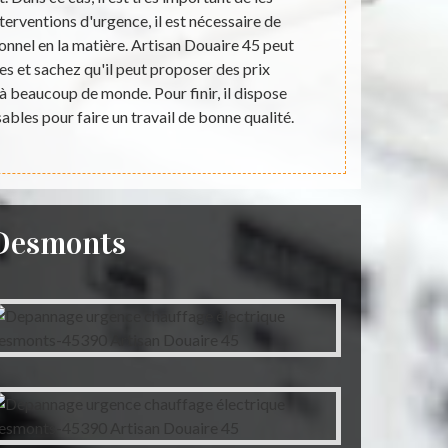
terventions d'urgence, il est nécessaire de
très diffic
ionnel en la matière. Artisan Douaire 45 peut
matière. A
s et sachez qu'il peut proposer des prix
proposer des
 à beaucoup de monde. Pour finir, il dispose
de monde
ables pour faire un travail de bonne qualité.
eDesmonts