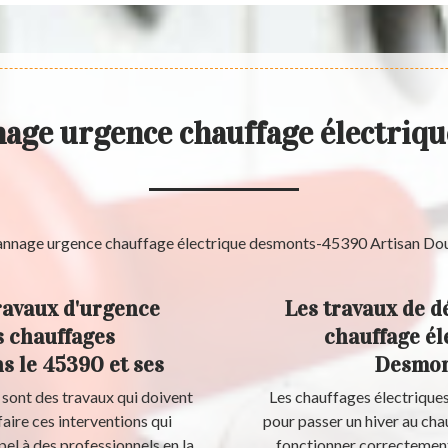
nage urgence chauffage électriq
travaux d'urgence
Les travaux de d
s chauffages
chauffage éle
s le 45390 et ses
Desmont
sont des travaux qui doivent
Les chauffages électriques
faire ces interventions qui
pour passer un hiver au chaud
ppel à des professionnels en la
fonctionner correctement.