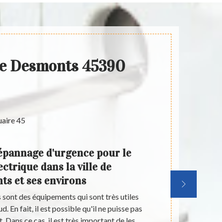
ue Desmonts 45390
épannage d'urgence pour le
Le
ctrique dans la ville de
cha
s et ses environs
 sont des équipements qui sont très utiles
Des opération
. En fait, il est possible qu'il ne puisse pas
au niveau d'un
 Dans ce cas, il est très important de les
des chauffag