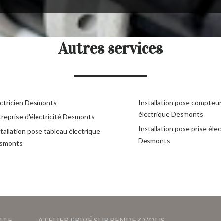
Autres services
ectricien Desmonts
Installation pose compteu
électrique Desmonts
treprise d'électricité Desmonts
Installation pose prise éle
tallation pose tableau électrique
Desmonts
smonts
ITE
ATELIER PRIVÉ SUR RENDEZ-VOUS