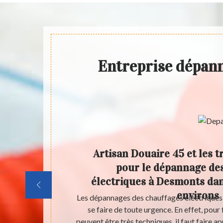
Entreprise dépan
urgence
Artisan Douaire 45 et les 
ques à
pour le dépannage de
irons
électriques à Desmonts dan
environs
 grand nombre
Les dépannages des chauffages électriques 
 électriques
se faire de toute urgence. En effet, pour 
ela, il est
peuvent être très techniques, il faut faire a