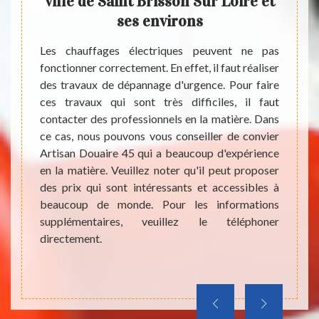
age
ville de Saint Brisson Sur Loire et
vill
nt
ses environs
Les chauffages électriques peuvent ne pas
Les ch
fonctionner correctement. En effet, il faut réaliser
capita
tricien
des travaux de dépannage d'urgence. Pour faire
mettre
onction
ces travaux qui sont très difficiles, il faut
hiver.
ts. Par
contacter des professionnels en la matière. Dans
place,
per de
ce cas, nous pouvons vous conseiller de convier
profes
ouvent,
Artisan Douaire 45 qui a beaucoup d'expérience
peut ê
-dire un
en la matière. Veuillez noter qu'il peut proposer
sachez
trique.
des prix qui sont intéressants et accessibles à
aborda
e toute
beaucoup de monde. Pour les informations
Pour r
uffage
supplémentaires, veuillez le téléphoner
téléph
r votre
directement.
 pouvez
Brisson