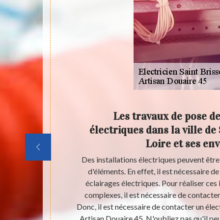
ts dans
Les travaux de pose de
t ses
électriques dans la ville de
Loire et ses en
installations
Des installations électriques peuvent êt
t de faire des
d'éléments. En effet, il est nécessaire de
professionnels
éclairages électriques. Pour réaliser ces 
ez qu'il peut
complexes, il est nécessaire de contacter
s à tous. Pour
Donc, il est nécessaire de contacter un él
rectement. Il
Artisan Douaire 45. N'oubliez pas qu'il peu