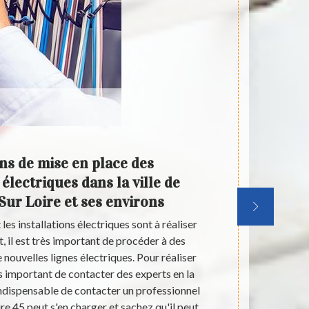
ns de mise en place des
Les t
électriques dans la ville de
dans la
Sur Loire et ses environs
es installations électriques sont à réaliser
Les éléments 
t, il est très important de procéder à des
très im
 nouvelles lignes électriques. Pour réaliser
électrique
rès important de contacter des experts en la
électrici
 indispensable de contacter un professionnel
pouvons vous 
re 45 peut s'en charger et sachez qu'il peut
recommandons