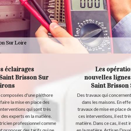
s éclairages
Les opératio
 Saint Brisson Sur
nouvelles lignes 
virons
Saint Brisson 
re composées d'une pléthore
Des travaux qui concernent l
 faire la mise en place des
dans les maisons. En effe
interventions qui sont très
travaux de mise en place de
 des experts en la matière.
ces interventions, il est t
ectricien professionnel comme
matière. Dans ce cas, il est
t proposer des tarifs qui ne
en la matière. Artisan Douai