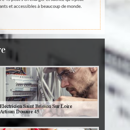
sants et accessibles à beaucoup de monde.
pas qu'il pe
re