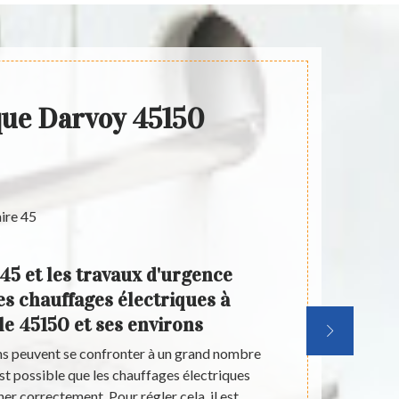
que Darvoy 45150
45 et les travaux d'urgence
Art
s chauffages électriques à
e
le 45150 et ses environs
d'u
ns peuvent se confronter à un grand nombre
Les trava
est possible que les chauffages électriques
nombre d'é
er correctement. Pour régler cela, il est
moment où l