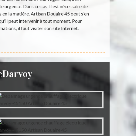
te urgence. Dans ce cas, il est nécessaire de
électriques 
 en la matière. Artisan Douaire 45 peut s'en
est très impo
qu'il peut intervenir à tout moment. Pour
réaliser 
mations, il faut visiter son site Internet.
professionnel
sa
ueDarvoy