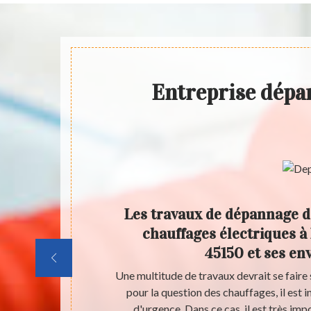
Entreprise dépa
 de
Les travaux de dépannage d
fages
chauffages électriques à
t ses
45150 et ses en
immeuble. Le
Une multitude de travaux devrait se faire 
résenter des
pour la question des chauffages, il est 
cessaire de
d'urgence. Dans ce cas, il est très im