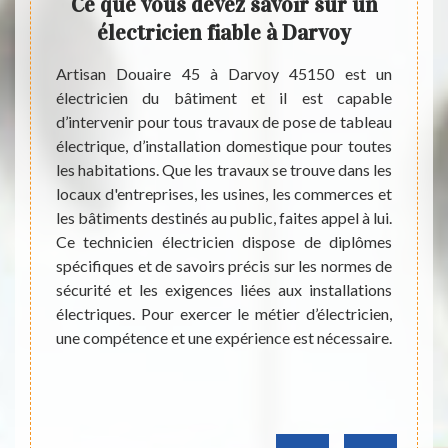
ge
Ce que vous devez savoir sur un
ville
électricien fiable à Darvoy
éc
s
p
Artisan Douaire 45 à Darvoy 45150 est un
électricien du bâtiment et il est capable
e faire
Dans l
d’intervenir pour tous travaux de pose de tableau
llation
propri
électrique, d’installation domestique pour toutes
iser ces
faire 
les habitations. Que les travaux se trouve dans les
er ces
En eff
locaux d'entreprises, les usines, les commerces et
ntacter
interv
les bâtiments destinés au public, faites appel à lui.
 il est
consé
Ce technicien électricien dispose de diplômes
nnel en
profes
spécifiques et de savoirs précis sur les normes de
charger
peut s
sécurité et les exigences liées aux installations
ui sont
des pr
électriques. Pour exercer le métier d’électricien,
ir, cet
à beau
une compétence et une expérience est nécessaire.
et sans
dress
engag