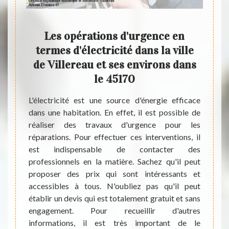
 un
Les opérations d'urgence en
L
nce
termes d'électricité dans la ville
de Villereau et ses environs dans
le 45170
Les in
mauvai
ste est
L'électricité est une source d'énergie efficace
les p
us avez
dans une habitation. En effet, il est possible de
import
 datant
réaliser des travaux d'urgence pour les
d'urg
rénover
réparations. Pour effectuer ces interventions, il
indisp
normes.
est indispensable de contacter des
45 qui
urer la
professionnels en la matière. Sachez qu'il peut
Pour
et pour
proposer des prix qui sont intéressants et
suppl
170, il
accessibles à tous. N'oubliez pas qu'il peut
direct
 cas de
établir un devis qui est totalement gratuit et sans
coup de
que et
engagement. Pour recueillir d'autres
totale
 Artisan
informations, il est très important de le