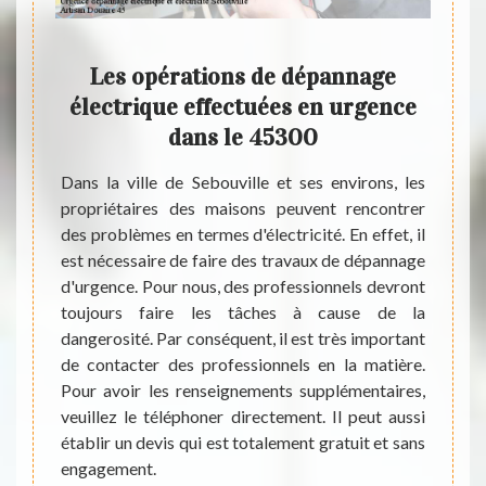
ge
Les opérations de dépannage
Art
e
électrique effectuées en urgence
des
s
dans le 45300
Seb
être en
Dans la ville de Sebouville et ses environs, les
ux pour
propriétaires des maisons peuvent rencontrer
t très
des problèmes en termes d'électricité. En effet, il
Les op
pannage
est nécessaire de faire des travaux de dépannage
fréque
il est
d'urgence. Pour nous, des professionnels devront
est po
Douaire
toujours faire les tâches à cause de la
urgenc
atière.
dangerosité. Par conséquent, il est très important
comple
ments
de contacter des professionnels en la matière.
la mat
phoner
Pour avoir les renseignements supplémentaires,
et n'o
sser un
veuillez le téléphoner directement. Il peut aussi
moment
 qui est
établir un devis qui est totalement gratuit et sans
est as
engagement.
suppl