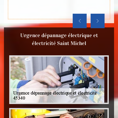
vous 
lez le
l’élect
Urgence dépannage électrique et
électricité Saint Michel