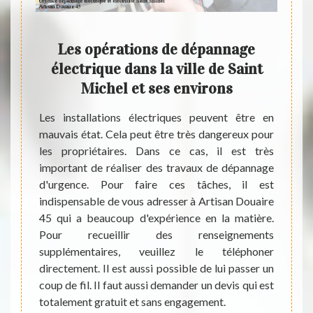
Les opérations de dépannage
Dé
tuer
électrique dans la ville de Saint
élec
e
Michel et ses environs
nt
Les installations électriques peuvent être en
mauvais état. Cela peut être très dangereux pour
Notez
les propriétaires. Dans ce cas, il est très
d’élec
t être
important de réaliser des travaux de dépannage
faire 
tend le
d'urgence. Pour faire ces tâches, il est
savoir
annage
indispensable de vous adresser à Artisan Douaire
réali
. Pour
45 qui a beaucoup d'expérience en la matière.
électr
t très
Pour recueillir des renseignements
les tâ
cter un
supplémentaires, veuillez le téléphoner
les no
aire 45
directement. Il est aussi possible de lui passer un
vos pr
oubliez
coup de fil. Il faut aussi demander un devis qui est
est ch
nnent à
totalement gratuit et sans engagement.
électr
r les