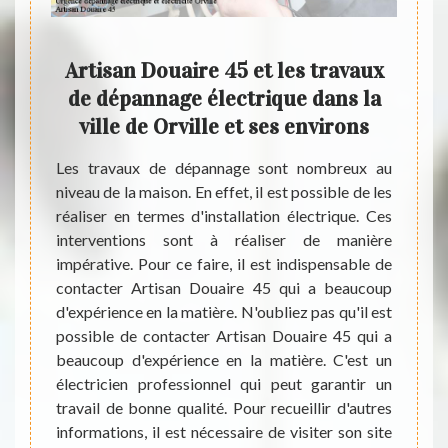
Artisan Douaire 45 et les travaux
L
les
de dépannage électrique dans la
élec
nage
ville de Orville et ses environs
ville
Les travaux de dépannage sont nombreux au
Les in
390
niveau de la maison. En effet, il est possible de les
nombr
réaliser en termes d'installation électrique. Ces
forcés
dans un
interventions sont à réaliser de manière
réalis
ible de
impérative. Pour ce faire, il est indispensable de
opéra
trique.
contacter Artisan Douaire 45 qui a beaucoup
import
portant
d'expérience en la matière. N'oubliez pas qu'il est
matièr
atière.
possible de contacter Artisan Douaire 45 qui a
ces tâ
 sachez
beaucoup d'expérience en la matière. C'est un
possib
essants
électricien professionnel qui peut garantir un
prix 
t aussi
travail de bonne qualité. Pour recueillir d'autres
beauco
 Il faut
informations, il est nécessaire de visiter son site
sans e
'autres