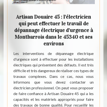
itué
Artisan Douaire 45 : l'électricien
L
rmes
qui peut effectuer le travail de
éle
à
dépannage électrique d'urgence à
 ses
Montbarrois dans le 45340 et ses
Dans l
environs
propri
des pr
nt très
Les interventions de dépannage électrique
est né
fet, il
d'urgence sont à effectuer pour les installations
d'urge
ions en
électriques qui présentent des défauts. Il est très
toujo
nt très
difficile et très dangereux de réaliser ces types de
danger
nnel en
travaux complexes. Dans ce cas, nous vous
de con
charger
informons que vous devez contacter un
Pour a
 à tout
électricien professionnel. On peut vous proposer
veuill
osé qui
de faire confiance à Artisan Douaire 45 qui a les
établi
mations
capacités et les matériels appropriés pour faire
engag
phoner
des travaux de bonne qualité. Pour recueillir les