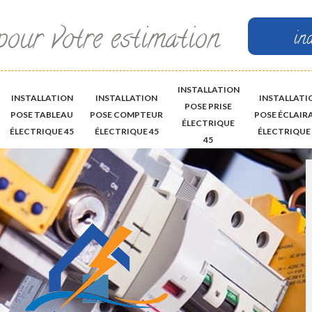
pour votre estimation
in
INSTALLATION
INSTALLATION
INSTALLATION
INSTALLATI
POSE PRISE
POSE TABLEAU
POSE COMPTEUR
POSE ÉCLAIR
ÉLECTRIQUE
ÉLECTRIQUE 45
ÉLECTRIQUE 45
ÉLECTRIQUE 
45