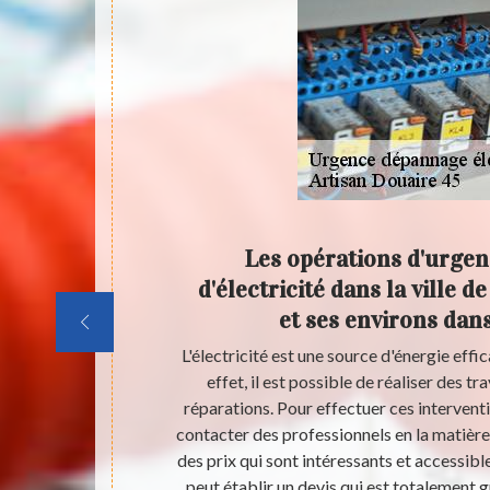
qui peut
Les opérations d'urge
ge
d'électricité dans la ville 
es dans
et ses environs dan
moment où l'on
L'électricité est une source d'énergie effi
 électrique
effet, il est possible de réaliser des t
 qui sont très
réparations. Pour effectuer ces interventi
ionnel en la
contacter des professionnels en la matière
ventions et
des prix qui sont intéressants et accessible
 à beaucoup de
peut établir un devis qui est totalement 