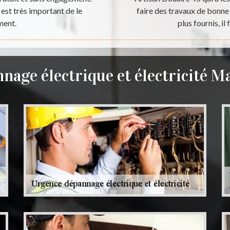
l est très important de le
faire des travaux de bonne 
ment.
plus fournis, il
nage électrique et électricité M