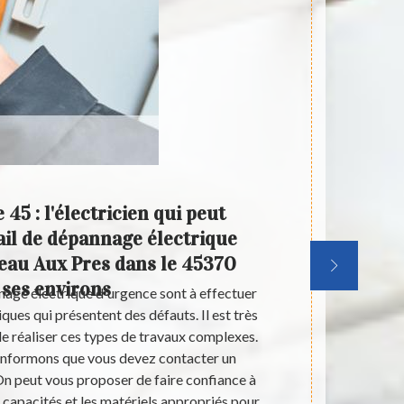
45 : l'électricien qui peut
Les 
vail de dépannage électrique
ef
eau Aux Pres dans le 45370
 ses environs
nage électrique d'urgence sont à effectuer
Dans la vill
iques qui présentent des défauts. Il est très
maisons peuv
 de réaliser ces types de travaux complexes.
effet, il e
 informons que vous devez contacter un
Pour nous, d
On peut vous proposer de faire confiance à
de la dangero
s capacités et les matériels appropriés pour
profess