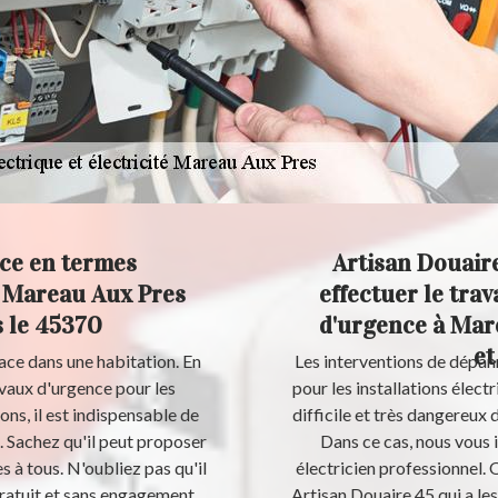
nce en termes
Artisan Douaire 
de Mareau Aux Pres
effectuer le tra
s le 45370
d'urgence à Mar
et
cace dans une habitation. En
Les interventions de dépan
ravaux d'urgence pour les
pour les installations électr
ons, il est indispensable de
difficile et très dangereux
. Sachez qu'il peut proposer
Dans ce cas, nous vous
s à tous. N'oubliez pas qu'il
électricien professionnel. 
gratuit et sans engagement.
Artisan Douaire 45 qui a le