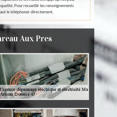
qualité. Pour recueillir les renseignements
supplémentair
 faut le téléphoner directement.
un de
areau Aux Pres