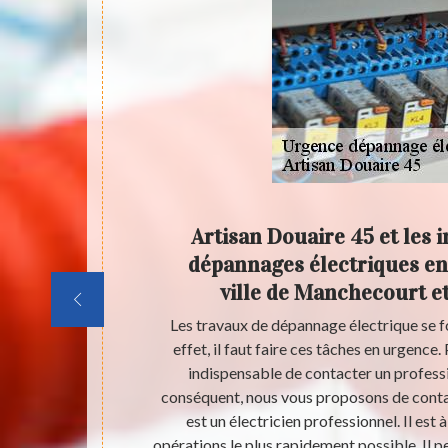
ur les
Artisan Douaire 45 et les 
rgence
dépannages électriques en
ville de Manchecourt et
rand nombre
Les travaux de dépannage électrique se f
allations
effet, il faut faire ces tâches en urgence. 
re de réaliser
indispensable de contacter un professi
iciens qui
conséquent, nous vous proposons de conta
 possible de
est un électricien professionnel. Il est à
 45 peut s'en
opérations le plus rapidement possible. Il pe