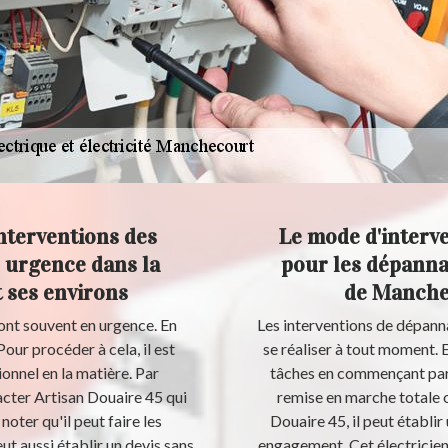
interventions des
Le mode d'interv
 urgence dans la
pour les dépannag
 ses environs
de Manchec
ont souvent en urgence. En
Les interventions de dépann
Pour procéder à cela, il est
se réaliser à tout moment. En
onnel en la matière. Par
tâches en commençant par s
cter Artisan Douaire 45 qui
remise en marche totale ou
 noter qu'il peut faire les
Douaire 45, il peut établir
ut aussi établir un devis sans
engagement. Cet électricien 