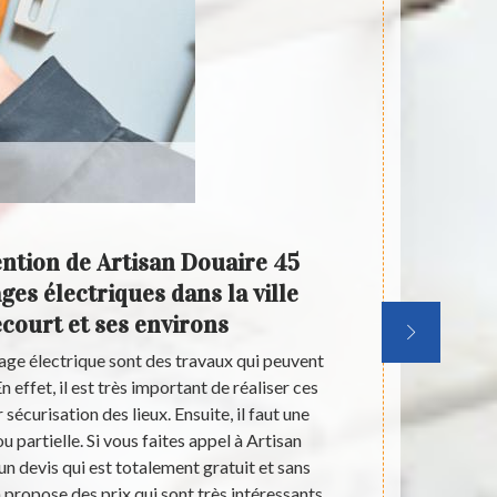
ention de Artisan Douaire 45
Artisa
es électriques dans la ville
de d
ourt et ses environs
age électrique sont des travaux qui peuvent
Les interven
 effet, il est très important de réaliser ces
très comp
écurisation des lieux. Ensuite, il faut une
nécessaires p
 partielle. Si vous faites appel à Artisan
de contacter 
 un devis qui est totalement gratuit et sans
de contacter 
propose des prix qui sont très intéressants
faire les int