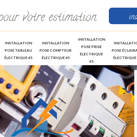
pour votre estimation
in
INSTALLATION
INSTALLATION
INSTALLATION
INSTALLATI
POSE PRISE
POSE TABLEAU
POSE COMPTEUR
POSE ÉCLAIR
ÉLECTRIQUE
ÉLECTRIQUE 45
ÉLECTRIQUE 45
ÉLECTRIQUE 
45