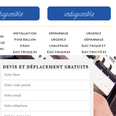
disponible
indisponible
INSTALLATION
DÉPANNAGE
URGENCE
ON
POSE BALLON
URGENCE
DÉPANNAGE
AGE
D'EAU
CHAUFFAGE
ÉLECTRIQUE ET
45
ÉLECTRIQUE 45
ÉLECTRIQUE45
ÉLECTRICITÉ 45
DEVIS ET DÉPLACEMENT GRATUITS