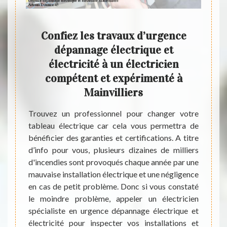
liste
Confiez les travaux d’urgence
Des 
ique
dépannage électrique et
élec
s
électricité à un électricien
compétent et expérimenté à
iste en
Mainvilliers
ité est
Si que
sage de
d'un ta
Trouvez un professionnel pour changer votre
 cas de
l’inte
tableau électrique car cela vous permettra de
 car il
du mat
bénéficier des garanties et certifications. A titre
rmes de
l'inst
d’info pour vous, plusieurs dizaines de milliers
n. Pour
rempl
d'incendies sont provoqués chaque année par une
, vous
déter
mauvaise installation électrique et une négligence
r c’est
table
en cas de petit problème. Donc si vous constaté
 années
entrep
le moindre problème, appeler un électricien
Mainv
spécialiste en urgence dépannage électrique et
pour 
électricité pour inspecter vos installations et