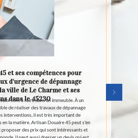
45 et ses compétences pour
Artis
vaux d'urgence de dépannage
effect
la ville de Le Charme et ses
d'urg
ns dans le 45230
vaux sont à faire dans un immeuble. À un
Les interve
ible de réaliser des travaux de dépannage
pour les inst
s interventions, il est très important de
difficile et
 en la matière. Artisan Douaire 45 peut s'en
Dans ce 
t proposer des prix qui sont intéressants et
électricien 
onde. Il peut aussi dresser un devis qui est
Artisan Doua