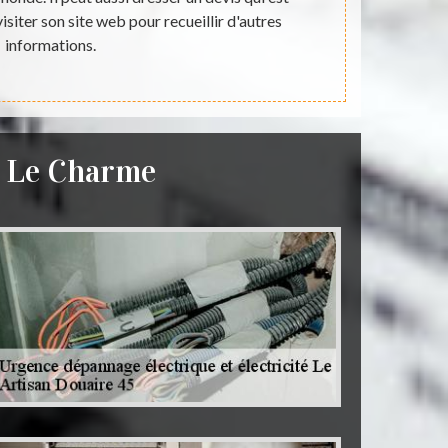
visiter son site web pour recueillir d'autres
faire des tr
informations.
é Le Charme