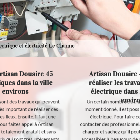
rtisan Douaire 45
Artisan Douaire 
ques dans la ville
réaliser les tra
 environs
électrique dans 
enviro
sont des travaux qui peuvent
Un certain nombre de tra
très important de réaliser ces
moment donné, il est poss
lieux. Ensuite, il faut une
électrique. Pour faire ce
vous faites appel à Artisan
contacter des professionnels
t totalement gratuit et sans
charger et sachez qu'il peu
ix qui sont très intéressants
accessibles à beaucoup de m