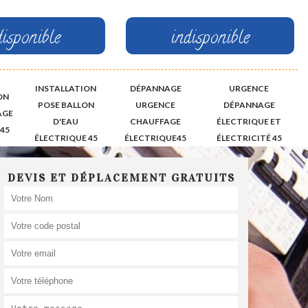
disponible
indisponible
INSTALLATION
DÉPANNAGE
URGENCE
ON
POSE BALLON
URGENCE
DÉPANNAGE
AGE
D'EAU
CHAUFFAGE
ÉLECTRIQUE ET
45
ÉLECTRIQUE 45
ÉLECTRIQUE45
ÉLECTRICITÉ 45
DEVIS ET DÉPLACEMENT GRATUITS