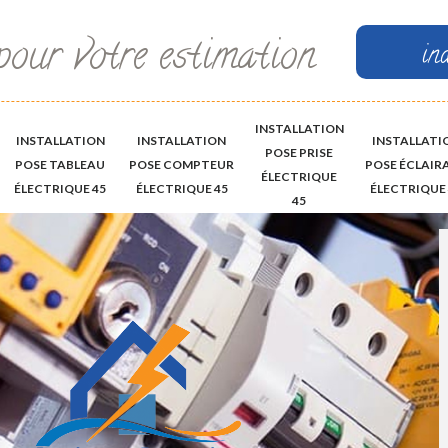
pour votre estimation
in
INSTALLATION
INSTALLATION
INSTALLATION
INSTALLATI
POSE PRISE
POSE TABLEAU
POSE COMPTEUR
POSE ÉCLAIR
ÉLECTRIQUE
ÉLECTRIQUE 45
ÉLECTRIQUE 45
ÉLECTRIQUE 
45