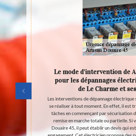
rgence
Le mode d'intervention de A
virons
pour les dépannages électri
de Le Charme et ses
 À un certain
Les interventions de dépannage électrique 
de dépannage
se réaliser à tout moment. En effet, il est 
rès difficiles,
tâches en commençant par sécurisation des 
tière. Artisan
remise en marche totale ou partielle. Si 
sachez qu'il
Douaire 45, il peut établir un devis qui es
es à beaucoup
engagement. Cet électricien propose des pr