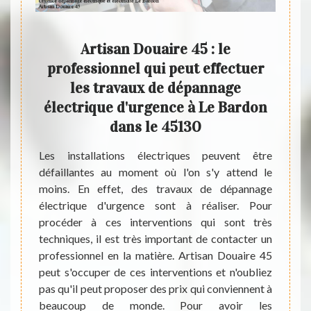
liste
Artisan Douaire 45 : le
L
ique
professionnel qui peut effectuer
les travaux de dépannage
dép
électrique d'urgence à Le Bardon
iste en
À Le B
dans le 45130
ité est
grand 
sage de
maison
Les installations électriques peuvent être
 cas de
présen
défaillantes au moment où l'on s'y attend le
 car il
réalis
moins. En effet, des travaux de dépannage
rmes de
sont l
électrique d'urgence sont à réaliser. Pour
n. Pour
interv
procéder à ces interventions qui sont très
, vous
contac
techniques, il est très important de contacter un
r c’est
Douair
professionnel en la matière. Artisan Douaire 45
 années
propo
peut s'occuper de ces interventions et n'oubliez
access
pas qu'il peut proposer des prix qui conviennent à
un dev
beaucoup de monde. Pour avoir les