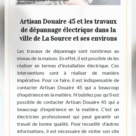
nce
Artisan Douaire 45 et les travaux
L
de dépannage électrique dans la
élec
n
ville de La Source et ses environs
d
 La
Les travaux de dépannage sont nombreux au
Les in
niveau de la maison. En effet, il est possible de les
nombr
réaliser en termes d'installation électrique. Ces
forcés
 votre
interventions sont à réaliser de manière
réalis
ttra de
impérative. Pour ce faire, il est indispensable de
opéra
A titre
contacter Artisan Douaire 45 qui a beaucoup
import
illiers
d'expérience en la matière. N'oubliez pas qu'il est
matièr
par une
possible de contacter Artisan Douaire 45 qui a
ces tâ
ligence
beaucoup d'expérience en la matière. C'est un
possib
onstaté
électricien professionnel qui peut garantir un
prix 
ricien
travail de bonne qualité. Pour recueillir d'autres
beauco
ique et
informations, il est nécessaire de visiter son site
sans e
ions et