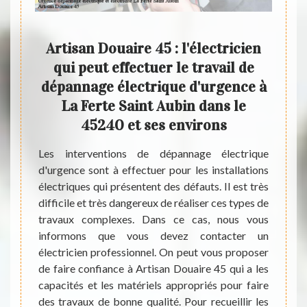
avaux
Artisan Douaire 45 : l'électricien
Ch
qui peut effectuer le travail de
él
ubin
dépannage électrique d'urgence à
La Ferte Saint Aubin dans le
éle
45240 et ses environs
vent se
Sachez
d'entre
un ris
Les interventions de dépannage électrique
fauts se
une ma
d'urgence sont à effectuer pour les installations
ser des
de plu
électriques qui présentent des défauts. Il est très
ce pour
votre 
difficile et très dangereux de réaliser ces types de
mportant
Faites
travaux complexes. Dans ce cas, nous vous
céder à
confor
informons que vous devez contacter un
pouvons
évite
électricien professionnel. On peut vous proposer
aire 45
Aubin
de faire confiance à Artisan Douaire 45 qui a les
Il peut
d’int
capacités et les matériels appropriés pour faire
t sans
dépan
des travaux de bonne qualité. Pour recueillir les