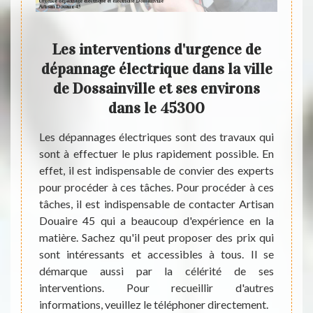
Les interventions d'urgence de
L
tuer
dépannage électrique dans la ville
e
de Dossainville et ses environs
D
dans le 45300
Les in
0
mauvai
Les dépannages électriques sont des travaux qui
les p
sont à effectuer le plus rapidement possible. En
t être
import
effet, il est indispensable de convier des experts
tend le
d'urg
pour procéder à ces tâches. Pour procéder à ces
annage
indisp
tâches, il est indispensable de contacter Artisan
. Pour
45 qui
Douaire 45 qui a beaucoup d'expérience en la
t très
Pour
matière. Sachez qu'il peut proposer des prix qui
cter un
suppl
sont intéressants et accessibles à tous. Il se
aire 45
direct
démarque aussi par la célérité de ses
oubliez
coup de
interventions. Pour recueillir d'autres
nnent à
totale
informations, veuillez le téléphoner directement.
r les