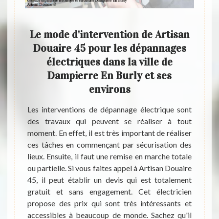
ge
Le mode d'intervention de Artisan
Co
ville
Douaire 45 pour les dépannages
es
électriques dans la ville de
Dampierre En Burly et ses
c
environs
nt très
t être
Les interventions de dépannage électrique sont
Trouv
ns pour
des travaux qui peuvent se réaliser à tout
tablea
uer ces
moment. En effet, il est très important de réaliser
bénéfi
t très
ces tâches en commençant par sécurisation des
d’info
s en la
lieux. Ensuite, il faut une remise en marche totale
d'ince
en main
ou partielle. Si vous faites appel à Artisan Douaire
mauvai
idement
45, il peut établir un devis qui est totalement
en cas
ser des
gratuit et sans engagement. Cet électricien
le mo
bles à
propose des prix qui sont très intéressants et
spécia
tuit et
accessibles à beaucoup de monde. Sachez qu'il
électr