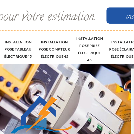
pour votre estimation
in
INSTALLATION
INSTALLATION
INSTALLATION
INSTALLATI
POSE PRISE
POSE TABLEAU
POSE COMPTEUR
POSE ÉCLAIR
ÉLECTRIQUE
ÉLECTRIQUE 45
ÉLECTRIQUE 45
ÉLECTRIQUE 
45