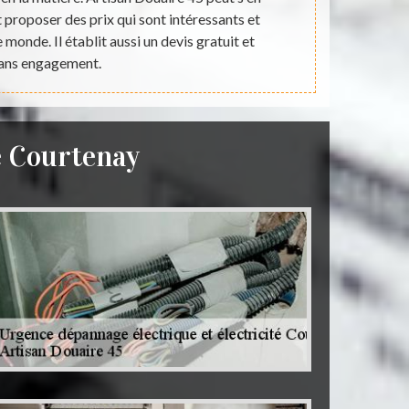
t proposer des prix qui sont intéressants et
et accessib
monde. Il établit aussi un devis gratuit et
ans engagement.
é Courtenay