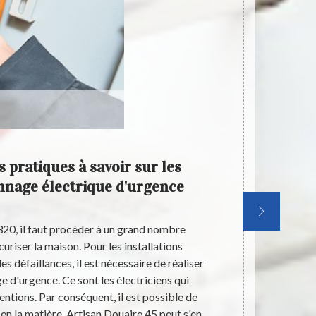
 pratiques à savoir sur les
Le mod
nnage électrique d'urgence
pour l
20, il faut procéder à un grand nombre
Les intervent
uriser la maison. Pour les installations
se réaliser à
s défaillances, il est nécessaire de réaliser
tâches en c
 d'urgence. Ce sont les électriciens qui
remise en 
entions. Par conséquent, il est possible de
Douaire 45, 
en la matière. Artisan Douaire 45 peut s'en
engagement. C