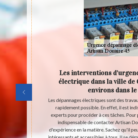
mes
Les interventions d'urge
 et ses
électrique dans la ville de
environs dans l
abitation. En
Les dépannages électriques sont des travaux
 pour les
rapidement possible. En effet, il est in
spensable de
experts pour procéder à ces tâches. Pour p
peut proposer
indispensable de contacter Artisan Do
liez pas qu'il
d'expérience en la matière. Sachez qu'il pe
 engagement.
intéressants et accessibles à tous. Il se dém