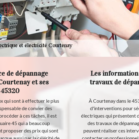
nce de dépannage
Les informations
 Courtenay et ses
travaux de dépa
e 45320
 qui sont à effectuer le plus
À Courtenay dans le 453
dispensable de convier des
d'interventions pour séc
rocéder à ces tâches, il est
électriques qui présentent de
uaire 45 qui a beaucoup
des travaux de dépannage
ut proposer des prix qui sont
peuvent réaliser ces interv
arque aussi par la célérité de
contacter un professionnel 