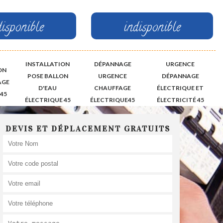
disponible
indisponible
INSTALLATION
DÉPANNAGE
URGENCE
ON
POSE BALLON
URGENCE
DÉPANNAGE
AGE
D'EAU
CHAUFFAGE
ÉLECTRIQUE ET
45
ÉLECTRIQUE 45
ÉLECTRIQUE45
ÉLECTRICITÉ 45
DEVIS ET DÉPLACEMENT GRATUITS