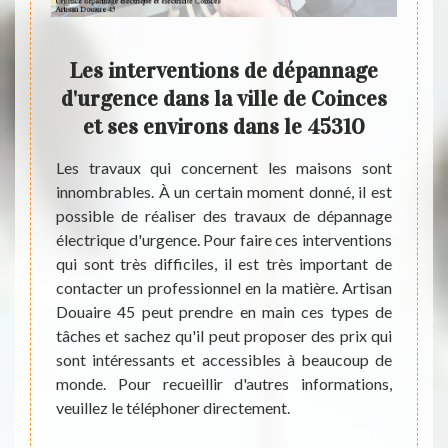
Les interventions de dépannage
- Qu
tuer
d'urgence dans la ville de Coinces
dép
e
et ses environs dans le 45310
da
ces
Les travaux qui concernent les maisons sont
innombrables. À un certain moment donné, il est
Au niv
possible de réaliser des travaux de dépannage
vous p
t être
électrique d'urgence. Pour faire ces interventions
de vot
tend le
qui sont très difficiles, il est très important de
impor
annage
contacter un professionnel en la matière. Artisan
élect
. Pour
Douaire 45 peut prendre en main ces types de
interv
t très
tâches et sachez qu'il peut proposer des prix qui
indisp
cter un
sont intéressants et accessibles à beaucoup de
matièr
aire 45
monde. Pour recueillir d'autres informations,
ces tâ
oubliez
veuillez le téléphoner directement.
des ta
nnent à
beauco
r les