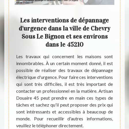
ge
Les interventions de dépannage
À qu
hevry
d'urgence dans la ville de Chevry
réal
ons
Sous Le Bignon et ses environs
dans le 45210
être en
Dans l
ux pour
envir
Les travaux qui concernent les maisons sont
t très
propr
innombrables. À un certain moment donné, il est
pannage
conf
possible de réaliser des travaux de dépannage
il est
l'inst
électrique d'urgence. Pour faire ces interventions
Douaire
possib
qui sont très difficiles, il est très important de
atière.
rapid
contacter un professionnel en la matière. Artisan
ments
conta
Douaire 45 peut prendre en main ces types de
phoner
Artisa
tâches et sachez qu'il peut proposer des prix qui
sser un
pas qu
sont intéressants et accessibles à beaucoup de
 qui est
intér
monde. Pour recueillir d'autres informations,
monde. 
veuillez le téléphoner directement.