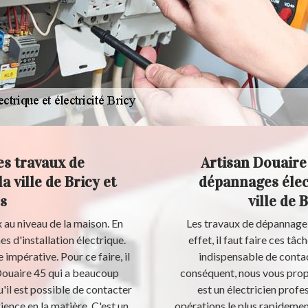
es travaux de
Artisan Douaire 
 ville de Bricy et
dépannages élec
s
ville de 
au niveau de la maison. En
Les travaux de dépannage 
mes d'installation électrique.
effet, il faut faire ces tâ
 impérative. Pour ce faire, il
indispensable de contac
Douaire 45 qui a beaucoup
conséquent, nous vous prop
'il est possible de contacter
est un électricien profess
ence en la matière. C'est un
opérations le plus rapidement