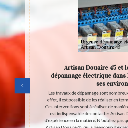
ur les
Artisan Douaire 45 et l
rgence
dépannage électrique dans la
ses environ
 nombre
Les travaux de dépannage sont nombreux 
allations
effet, il est possible de les réaliser en ter
re de réaliser
Ces interventions sont à réaliser de manière
iciens qui
est indispensable de contacter Artisan 
 possible de
d'expérience en la matière. N'oubliez pas qu
 45 peut s'en
Artisan Douaire 45 qui a beaucoup d'expéri