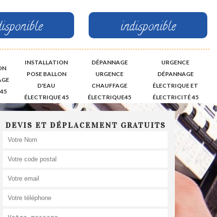
disponible
indisponible
INSTALLATION
DÉPANNAGE
URGENCE
ON
POSE BALLON
URGENCE
DÉPANNAGE
AGE
D'EAU
CHAUFFAGE
ÉLECTRIQUE ET
45
ÉLECTRIQUE 45
ÉLECTRIQUE45
ÉLECTRICITÉ 45
DEVIS ET DÉPLACEMENT GRATUITS