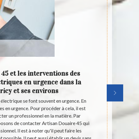
45 et les interventions des
Le dé
triques en urgence dans la
ville
Bricy et ses environs
électrique se font souvent en urgence. En
Les interve
ches en urgence. Pour procéder à cela, il est
installation
ter un professionnel en la matière. Par
convient de c
osons de contacter Artisan Douaire 45 qui
peut prendre 
ionnel. Il est à noter qu'il peut faire les
prix qui s
 possible. Il peut aussi établir un devis sans
électricien d