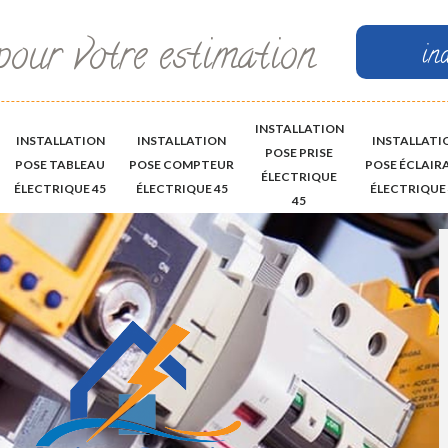
pour votre estimation
in
INSTALLATION
INSTALLATION
INSTALLATION
INSTALLATI
POSE PRISE
POSE TABLEAU
POSE COMPTEUR
POSE ÉCLAIR
ÉLECTRIQUE
ÉLECTRIQUE 45
ÉLECTRIQUE 45
ÉLECTRIQUE 
45