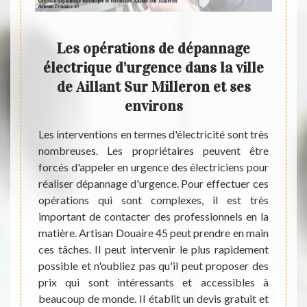
vaux
Les opérations de dépannage
- Qu
s la
électrique d'urgence dans la ville
dép
t ses
de Aillant Sur Milleron et ses
environs
eux au
Les interventions en termes d'électricité sont très
Au niv
e de les
nombreuses. Les propriétaires peuvent être
vous p
ue. Ces
forcés d'appeler en urgence des électriciens pour
de vot
anière
réaliser dépannage d'urgence. Pour effectuer ces
impor
able de
opérations qui sont complexes, il est très
élect
aucoup
important de contacter des professionnels en la
interv
'il est
matière. Artisan Douaire 45 peut prendre en main
indisp
5 qui a
ces tâches. Il peut intervenir le plus rapidement
matièr
'est un
possible et n'oubliez pas qu'il peut proposer des
ces tâ
ntir un
prix qui sont intéressants et accessibles à
des ta
'autres
beaucoup de monde. Il établit un devis gratuit et
beauco