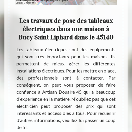
 de
Les travaux de pose des tableaux
Le
appel
électriques dans une maison à
tab
 près
Bucy Saint Liphard dans le 45140
d
phard
Les tableaux électriques sont des équipements
qui sont très importants pour les maisons. Ils
de pose
Les t
permettent de mieux gérer les différentes
ir une
élect
installations électriques. Pour les mettre en place,
in d’un
immeub
des professionnels sont à contacter. Par
 bonne
les in
conséquent, on peut vous proposer de faire
besoins
sont de
confiance à Artisan Douaire 45 qui a beaucoup
re pour
indisp
d'expérience en la matière. N'oubliez pas que cet
ndiquer
la mat
électricien peut proposer des prix qui sont
ée pour
main c
intéressants et accessibles à tous. Pour recueillir
pose de
dispos
d'autres informations, veuillez lui passer un coup
 45140,
pour f
de fil.
e appel
aussi 