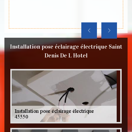
raiso
Douair
Hotel 
Installation pose éclairage électrique Saint
Denis De L Hotel