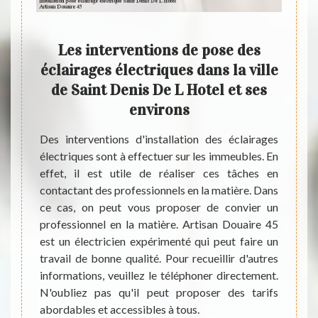
place
Les interventions de pose des
U
ns la
éclairages électriques dans la ville
l et
de Saint Denis De L Hotel et ses
é
0
environs
é
au des
Des interventions d'installation des éclairages
il est
électriques sont à effectuer sur les immeubles. En
Au cas
de mise
effet, il est utile de réaliser ces tâches en
vous-
aire ces
contactant des professionnels en la matière. Dans
électr
tile de
ce cas, on peut vous proposer de convier un
électr
aire 45
professionnel en la matière. Artisan Douaire 45
appel 
iez pas
est un électricien expérimenté qui peut faire un
45. C’
eaucoup
travail de bonne qualité. Pour recueillir d'autres
et ell
ser des
informations, veuillez le téléphoner directement.
Saint 
tous.
N'oubliez pas qu'il peut proposer des tarifs
procé
abordables et accessibles à tous.
d'élec