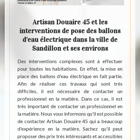
aires
Artisan Douaire 45 et les
À q
des
interventions de pose des ballons
d
s la
d'eau électrique dans la ville de
ons ?
Sandillon et ses environs
 d'eau
Des interventions complexes sont à effectuer
Des tr
ionnels
pour toutes les habitations. En effet, la mise en
électr
ns très
place des ballons d'eau électrique en fait partie.
les ma
ier des
Afin de réaliser ces travaux qui sont très
mettre
ricien
difficiles, il est nécessaire de contacter un
de fai
ches et
professionnel en la matière. Dans ce cas, il est
conta
x très
très important de contacter un professionnel en
Artisa
oup de
la matière. Nous vous informons qu'il est possible
qu'il 
ations,
de contacter Artisan Douaire 45 qui a beaucoup
intére
d'expérience en la matière. Sachez qu'il peut
d'autre
proposer des prix très intéressants et accessibles