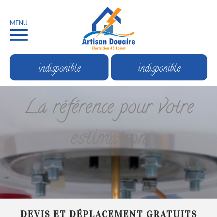
MENU
indisponible
indisponible
La référence pour votre
estimation
DEVIS ET DÉPLACEMENT GRATUITS