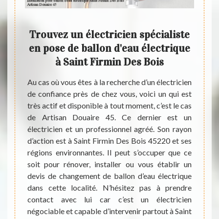
Trouvez un électricien spécialiste
Le
e les
en pose de ballon d'eau électrique
bal
aint
à Saint Firmin Des Bois
vil
0 et
Au cas où vous êtes à la recherche d’un électricien
de confiance près de chez vous, voici un qui est
Pour 
très actif et disponible à tout moment, c’est le cas
indis
triques
de Artisan Douaire 45. Ce dernier est un
chaude
mportant
électricien et un professionnel agréé. Son rayon
à la m
 d'eau
d’action est à Saint Firmin Des Bois 45220 et ses
Pour r
entions
régions environnantes. Il peut s’occuper que ce
diffic
el est
soit pour rénover, installer ou vous établir un
import
on peut
devis de changement de ballon d’eau électrique
qualif
aire 45
dans cette localité. N’hésitez pas à prendre
Dans c
l est à
contact avec lui car c’est un électricien
un pro
 gratuit
négociable et capable d’intervenir partout à Saint
hésite
'autres