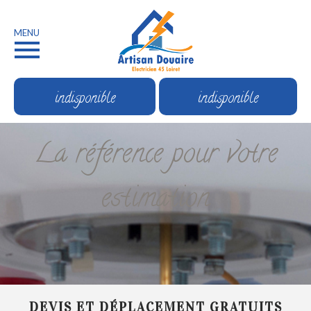
MENU
indisponible
indisponible
La référence pour votre
estimation
DEVIS ET DÉPLACEMENT GRATUITS