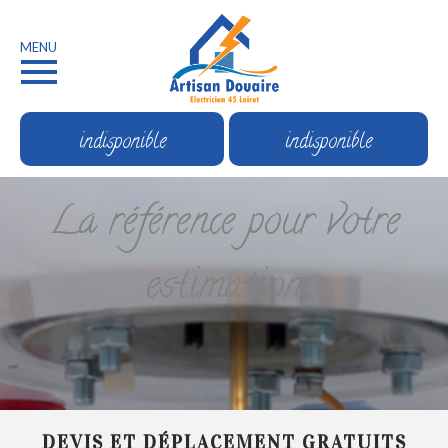
MENU
indisponible
indisponible
La référence pour votre
estimation
DEVIS ET DÉPLACEMENT GRATUITS