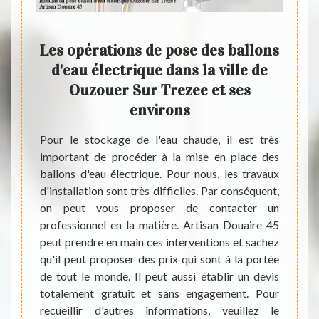
lace
Les opérations de pose des ballons
au
d'eau électrique dans la ville de
prof
zee
Ouzouer Sur Trezee et ses
mi
ons
environs
ur les
Pour le stockage de l'eau chaude, il est très
tant de
important de procéder à la mise en place des
s d'eau
ballons d'eau électrique. Pour nous, les travaux
Dans 
ons qui
d'installation sont très difficiles. Par conséquent,
enviro
ter des
on peut vous proposer de contacter un
avoir à
 il est
professionnel en la matière. Artisan Douaire 45
indisp
l en la
peut prendre en main ces interventions et sachez
d'eau 
ien qui
qu'il peut proposer des prix qui sont à la portée
sont t
oubliez
de tout le monde. Il peut aussi établir un devis
recher
rdables
totalement gratuit et sans engagement. Pour
requis
recueillir d'autres informations, veuillez le
de con