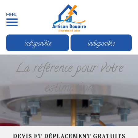
MENU
indisponible
indisponible
La référence pour votre
estimation
DEVIS ET DÉPLACEMENT GRATUITS