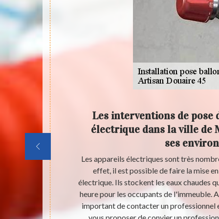
 pour
Les interventions de pose 
trique à
électrique dans la ville de 
environs
ses environ
difficiles. En
Les appareils électriques sont très nombr
ballons d'eau
effet, il est possible de faire la mise e
n électricien
électrique. Ils stockent les eaux chaudes q
 on peut vous
heure pour les occupants de l'immeuble. Afin
 d'expérience
important de contacter un professionnel en
ujours gratuit
vous proposer de convier un professionn