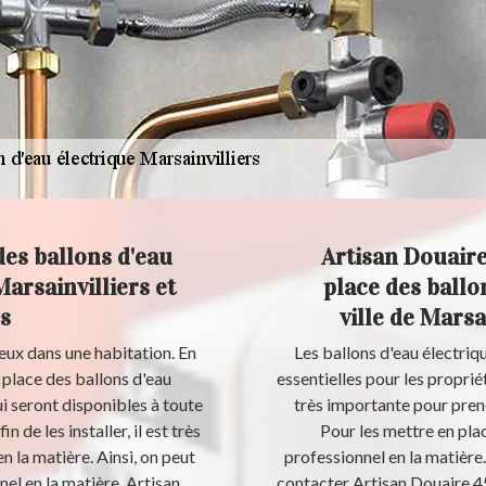
des ballons d'eau
Artisan Douaire 
Marsainvilliers et
place des ballo
s
ville de Marsa
eux dans une habitation. En
Les ballons d'eau électriq
n place des ballons d'eau
essentielles pour les proprié
ui seront disponibles à toute
très importante pour prend
 de les installer, il est très
Pour les mettre en plac
 la matière. Ainsi, on peut
professionnel en la matière
el en la matière. Artisan
contacter Artisan Douaire 45