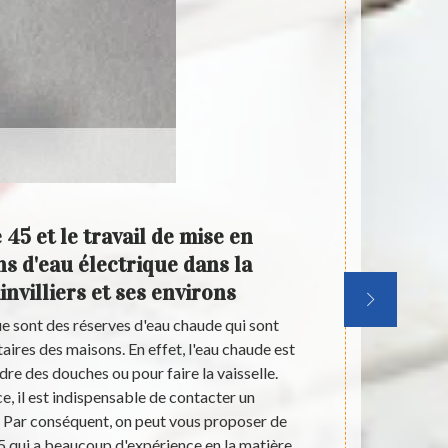
45 et le travail de mise en
Qui pe
ns d'eau électrique dans la
en pla
invilliers et ses environs
vill
ue sont des réserves d'eau chaude qui sont
Des apparei
taires des maisons. En effet, l'eau chaude est
effet, il est
re des douches ou pour faire la vaisselle.
Pour nous,
e, il est indispensable de contacter un
tâches. Ai
. Par conséquent, on peut vous proposer de
professionnel
 qui a beaucoup d'expérience en la matière.
en la matièr