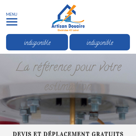
MENU
indisponible
indisponible
La référence pour votre
estimation
DEVIS ET DÉPLACEMENT GRATUITS