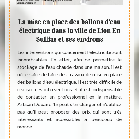
des
La mise en place des ballons d'eau
Qui 
s la
électrique dans la ville de Lion En
pou
es
Sullias et ses environs
des
la 
Les interventions qui concernent l'électricité sont
innombrables. En effet, afin de permettre le
il est
stockage de l'eau chaude dans une maison, il est
ble et
Les pr
nécessaire de faire des travaux de mise en place
rocéder
faire
des ballons d'eau électrique. Il est très difficile de
trique.
nombre
réaliser ces interventions et il est indispensable
nt très
indisp
de contacter un professionnel en la matière.
st très
ballon
Artisan Douaire 45 peut s'en charger et n'oubliez
ant les
travau
pas qu'il peut proposer des prix qui sont très
tâches.
faut c
intéressants et accessibles à beaucoup de
ntacter
Artis
monde.
aut pas
tâches
5 qui a
bonne 