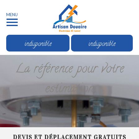
MENU
indisponible
indisponible
La référence pour votre
estimation
DEVIS ET DÉPLACEMENT GRATUITS