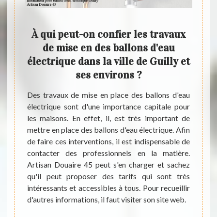
d'eau
À qui peut-on confier les travaux
Qui 
lly et
de mise en des ballons d'eau
po
électrique dans la ville de Guilly et
bal
ses environs ?
vi
cupants
rtant de
Des travaux de mise en place des ballons d'eau
Les o
s. Dans
électrique sont d'une importance capitale pour
électr
s d'eau
les maisons. En effet, il, est très important de
sont à
ons qui
mettre en place des ballons d'eau électrique. Afin
comple
ontacter
de faire ces interventions, il est indispensable de
exper
Douaire
contacter des professionnels en la matière.
profes
il peut
Artisan Douaire 45 peut s'en charger et sachez
sache
nts et
qu'il peut proposer des tarifs qui sont très
intér
ueillir
intéressants et accessibles à tous. Pour recueillir
monde.
faut le
d'autres informations, il faut visiter son site web.
veuill