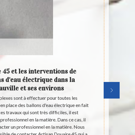
 45 et les interventions de
La mis
s d'eau électrique dans la
dans 
auville et ses environs
lexes sont à effectuer pour toutes les
Les interve
 en place des ballons d'eau électrique en fait
effet, afin d
es travaux qui sont très difficiles, il est
est nécessai
professionnel en la matière. Dans ce cas, il
électrique.
acter un professionnel en la matière. Nous
indispensa
sible de contacter Artisan Douaire 45 qui a
Douaire 45 