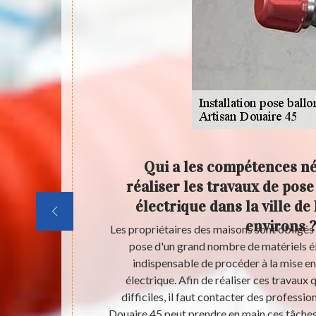
ravaux
Qui a les compétences n
ctrique
réaliser les travaux de pose
virons
électrique dans la ville de 
environs ?
 sont à faire
Les propriétaires des maisons sont obligés 
e heure, il est
pose d'un grand nombre de matériels élec
ons d'eau
indispensable de procéder à la mise en
ntacter un
électrique. Afin de réaliser ces travaux 
proposer de
difficiles, il faut contacter des professio
 on peut vous
Douaire 45 peut prendre en main ces tâches 