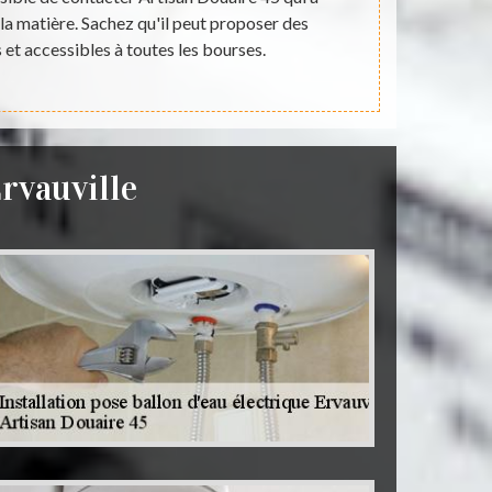
a matière. Sachez qu'il peut proposer des
prix qui so
s et accessibles à toutes les bourses.
Ervauville