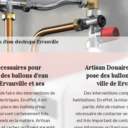
écessaires pour
Artisan Douaire
 des ballons d'eau
pose des ballon
Ervauville et ses
ville de Erv
de faire des interventions de
Des interventions comp
triques. En effet, il est
habitations. En effet, la mise
 place des ballons d'eau
partie. Afin de réaliser c
qui sont certainement très
nécessaire de contacter un 
nnels en la matière. Artisan
est très important de cont
et sachez qu'il peut garantir
vous informons qu'il est pos