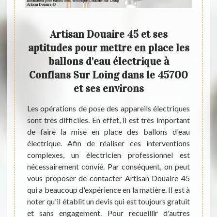
des
Artisan Douaire 45 et ses
À q
s la
aptitudes pour mettre en place les
d
t ses
ballons d'eau électrique à
Conflans Sur Loing dans le 45700
Conf
et ses environs
ombreux
ible de
Les opérations de pose des appareils électriques
Des tr
ctrique.
sont très difficiles. En effet, il est très important
électr
seront
de faire la mise en place des ballons d'eau
les ma
ants de
électrique. Afin de réaliser ces interventions
mettre
st très
complexes, un électricien professionnel est
de fai
l en la
nécessairement convié. Par conséquent, on peut
conta
convier
vous proposer de contacter Artisan Douaire 45
Artisa
Douaire
qui a beaucoup d'expérience en la matière. Il est à
qu'il 
 sachez
noter qu'il établit un devis qui est toujours gratuit
intére
les et
et sans engagement. Pour recueillir d'autres
d'autre