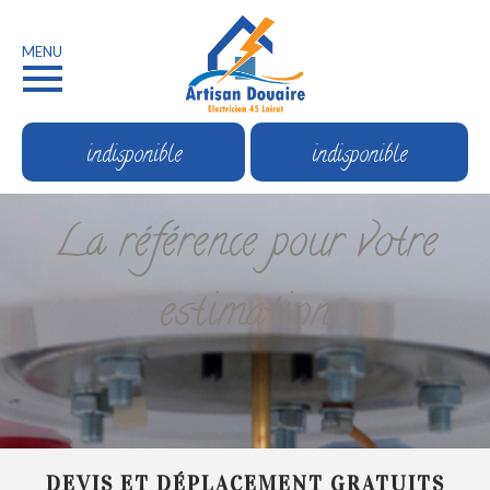
MENU
indisponible
indisponible
La référence pour votre
estimation
DEVIS ET DÉPLACEMENT GRATUITS