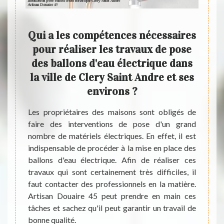
 de
Qui a les compétences nécessaires
Les 
 une
pour réaliser les travaux de pose
d'e
iable
des ballons d'eau électrique dans
Cle
la ville de Clery Saint Andre et ses
Pour l
environs ?
import
bleaux
ballon
ctrique,
Les propriétaires des maisons sont obligés de
d'insta
travers
faire des interventions de pose d'un grand
on pe
reprise
nombre de matériels électriques. En effet, il est
profes
réaliser
indispensable de procéder à la mise en place des
peut p
ion de
ballons d'eau électrique. Afin de réaliser ces
qu'il 
r de la
travaux qui sont certainement très difficiles, il
de tou
us les
faut contacter des professionnels en la matière.
total
ctricien
Artisan Douaire 45 peut prendre en main ces
recuei
choisir
tâches et sachez qu'il peut garantir un travail de
téléph
engager
bonne qualité.