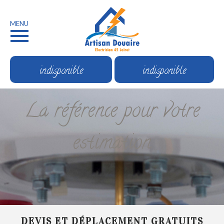
MENU
indisponible
indisponible
La référence pour votre
estimation
DEVIS ET DÉPLACEMENT GRATUITS