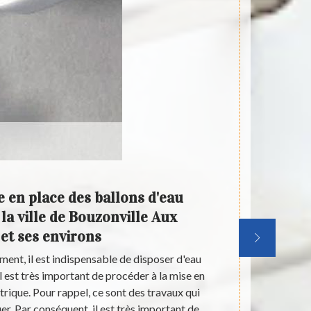
e en place des ballons d'eau
Artis
la ville de Bouzonville Aux
pose
 et ses environs
ville 
ent, il est indispensable de disposer d'eau
Des int
il est très important de procéder à la mise en
habitations. E
trique. Pour rappel, ce sont des travaux qui
partie. A
uer. Par conséquent, il est très important de
nécessaire d