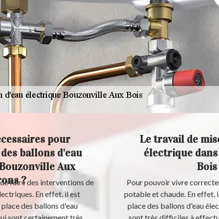
écessaires pour
Le travail de mis
 des ballons d'eau
électrique dans 
e Bouzonville Aux
Bois
rons ?
de faire des interventions de
Pour pouvoir vivre correctem
triques. En effet, il est
potable et chaude. En effet, 
 place des ballons d'eau
place des ballons d'eau élec
qui sont certainement très
sont très difficiles à effect