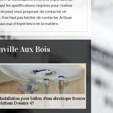
nt les qualifications requises pour réaliser
est très im
, on peut vous proposer de contacter un
vous informon
 Il ne faut pas hésiter de contacter Artisan
beaucoup d'
aucoup d'expérience en la matière.
prix t
nville Aux Bois