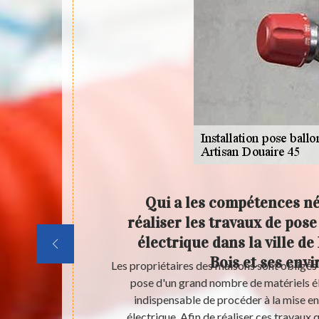
r faire
Qui a les compétences n
ctrique
réaliser les travaux de pose
et ses
électrique dans la ville d
Bois et ses envi
la maison. Des
Les propriétaires des maisons sont obligés 
tions très
pose d'un grand nombre de matériels élec
la matière. Un
indispensable de procéder à la mise en
t sachez qu'il
électrique. Afin de réaliser ces travaux 