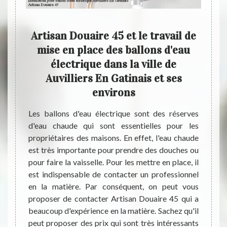
lace
Artisan Douaire 45 et le travail de
S’
: une
mise en place des ballons d'eau
 45 à
électrique dans la ville de
 le
Auvilliers En Gatinais et ses
À Auvil
environs
qui p
d’anc
lations
Les ballons d'eau électrique sont des réserves
opérat
n effet,
d'eau chaude qui sont essentielles pour les
d’ince
. C'est
propriétaires des maisons. En effet, l'eau chaude
servi
ce des
est très importante pour prendre des douches ou
quali
uer ces
pour faire la vaisselle. Pour les mettre en place, il
recom
ise des
est indispensable de contacter un professionnel
électr
able de
en la matière. Par conséquent, on peut vous
de tou
tière.
proposer de contacter Artisan Douaire 45 qui a
vos ba
in ces
beaucoup d'expérience en la matière. Sachez qu'il
Gatina
ser des
peut proposer des prix qui sont très intéressants