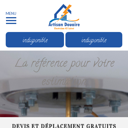
MENU
indisponible
indisponible
La référence pour votre
estimation
DEVIS ET DÉPLACEMENT GRATUITS