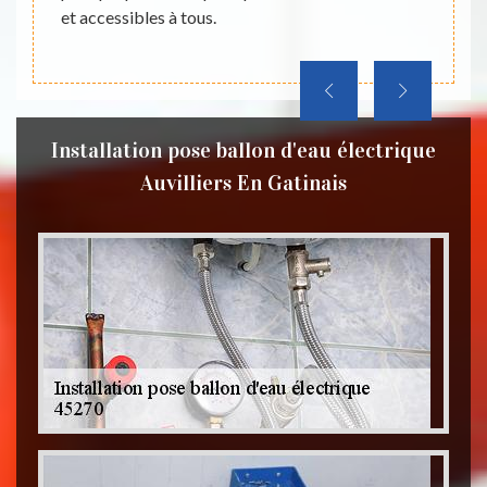
n’hésit
coup de
et accessibles à tous.
Installation pose ballon d'eau électrique
Auvilliers En Gatinais